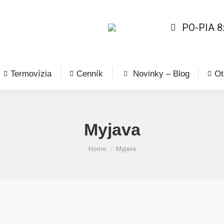
PO-PIA 8
Termovízia
Cenník
Novinky – Blog
Ot
Myjava
You are here:
Home
Myjava