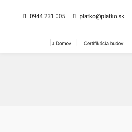
0944 231 005
platko@platko.sk
Domov
Certifikácia budov