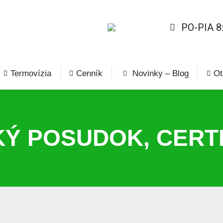
PO-PIA 8
Termovízia
Cenník
Novinky – Blog
Ot
Ý POSUDOK, CERTIF