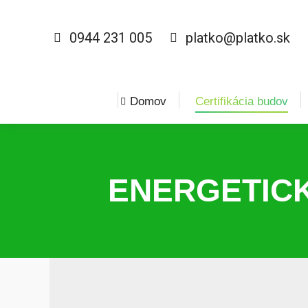
0944 231 005
platko@platko.sk
Domov
Certifikácia budov
ENERGETICK